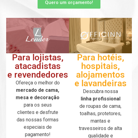
Quero um orçamento!
Para lojistas,
Para hotéis,
atacadistas
hospitais,
e revendedores
alojamentos
e lavandeiras
Ofereça o melhor do
mercado de cama,
Descubra nossa
mesa e decoração
linha profissional
para os seus
de roupas de cama,
clientes e desfrute
toalhas, protetores,
das nossas formas
mantas e
especiais de
travesseiros de alta
pagamento!
qualidade e