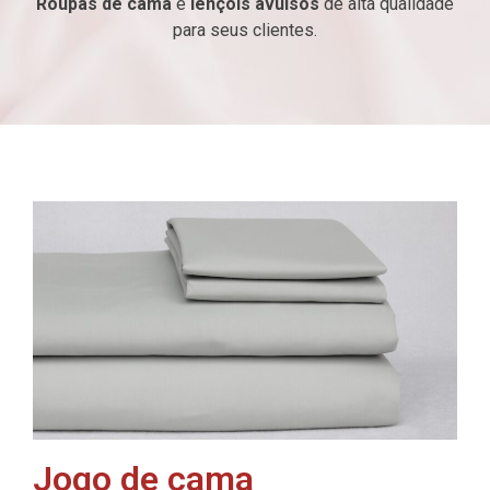
Roupas de cama
e
lençóis avulsos
de alta qualidade
para seus clientes.
Jogo de cama