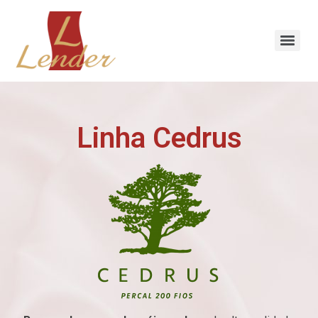
Linha Cedrus