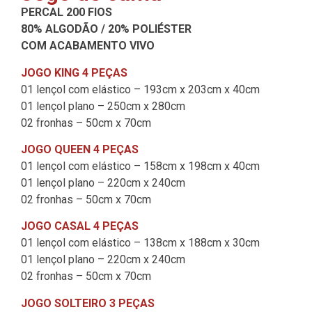
PERCAL 200 FIOS
80% ALGODÃO / 20% POLIÉSTER
COM ACABAMENTO VIVO
JOGO KING 4 PEÇAS
01 lençol com elástico – 193cm x 203cm x 40cm
01 lençol plano – 250cm x 280cm
02 fronhas – 50cm x 70cm
JOGO QUEEN 4 PEÇAS
01 lençol com elástico – 158cm x 198cm x 40cm
01 lençol plano – 220cm x 240cm
02 fronhas – 50cm x 70cm
JOGO CASAL 4 PEÇAS
01 lençol com elástico – 138cm x 188cm x 30cm
01 lençol plano – 220cm x 240cm
02 fronhas – 50cm x 70cm
JOGO SOLTEIRO 3 PEÇAS