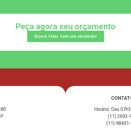
Peça agora seu orçamento
Quero falar com um vendedor
CONTAT
280
Horário: Das 07h
SP
(11) 2692-
(11) 98491