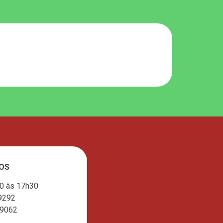
OS
30 às 17h30
9292
-9062